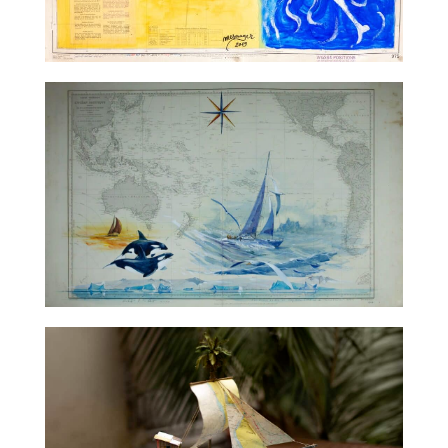
TALC01-33 – Jérôme Mesnager
TALC02-01 – Gildas Flahault