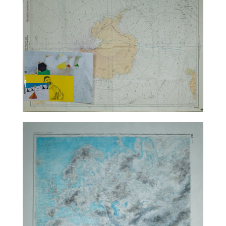
TALC02-10 – matali crasset