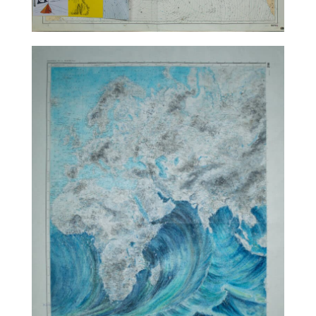
TALC02-10 – matali crasset