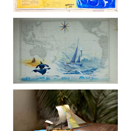
TALC01-33 – Jérôme Mesnager
TALC02-01 – Gildas Flahault