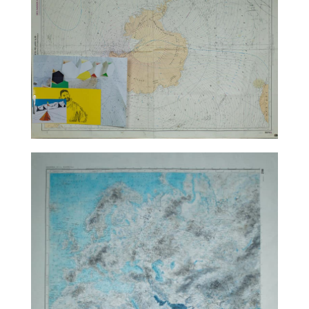
TALC02-10 – matali crasset