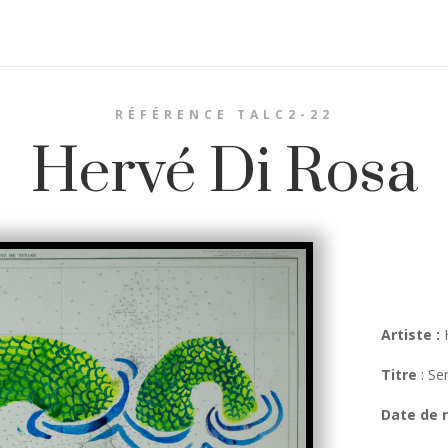
RÉFÉRENCE TALC2-22
Hervé Di Rosa
Artiste :
Titre
:
Se
Date de r