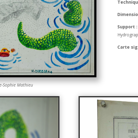
Techniq
Dimensio
Support :
Hydrograp
Carte sig
ne-Sophie Mathieu