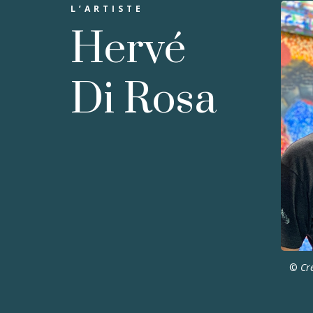
L’ARTISTE
Hervé
Di Rosa
©
Cr