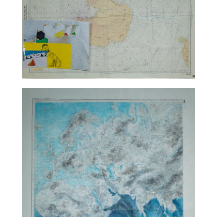
TALC02-10 – matali crasset