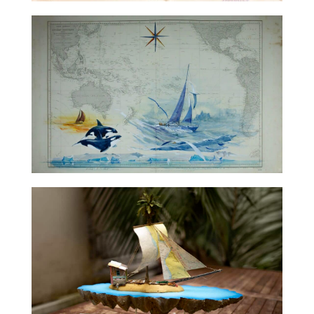
TALC01-33 – Jérôme Mesnager
TALC02-01 – Gildas Flahault