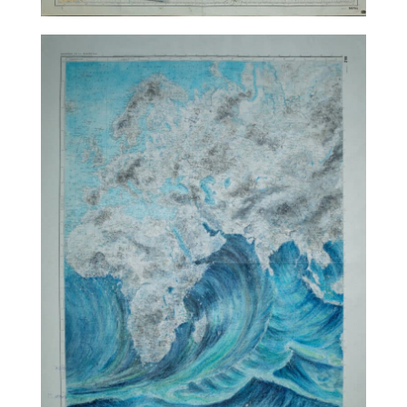
TALC02-10 – matali crasset