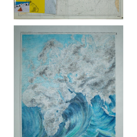
TALC02-10 – matali crasset