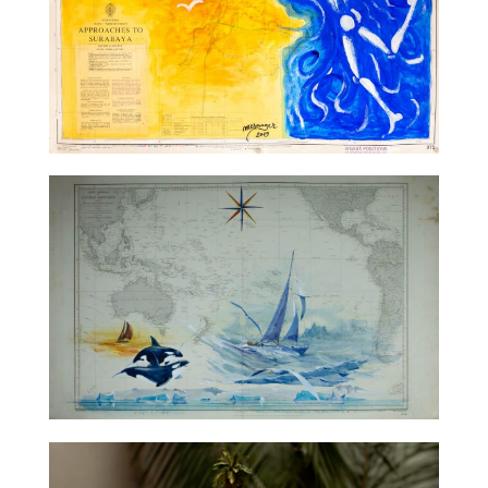
TALC01-33 – Jérôme Mesnager
TALC02-01 – Gildas Flahault