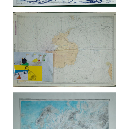
TALC02-09 – Jean-Marie Appriou
TALC02-10 – matali crasset