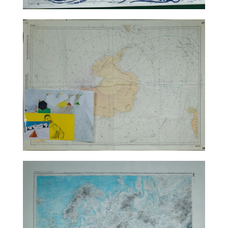
TALC02-09 – Jean-Marie Appriou
TALC02-10 – matali crasset