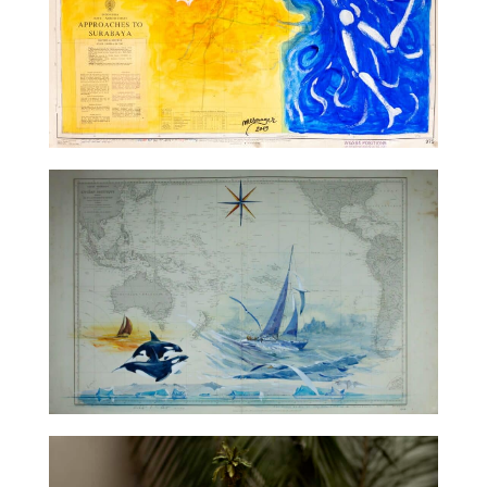
TALC01-33 – Jérôme Mesnager
TALC02-01 – Gildas Flahault