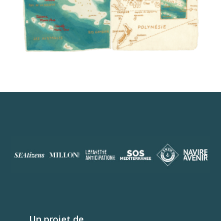
01 / La Polynésie / Titouan Lamazou
Un projet de