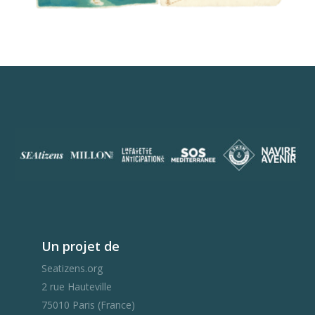
01 / La Polynésie / Titouan Lamazou
Un projet de
Seatizens.org
2 rue Hauteville
75010 Paris (France)