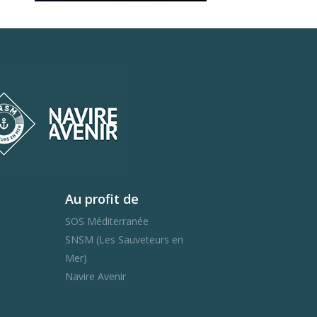
04 / Lumière et jeu
d’ombres aux abords de
Viti Levu / Anh Gloux
Au profit de
SOS Méditerranée
SNSM (Les Sauveteurs en
Mer)
Navire Avenir