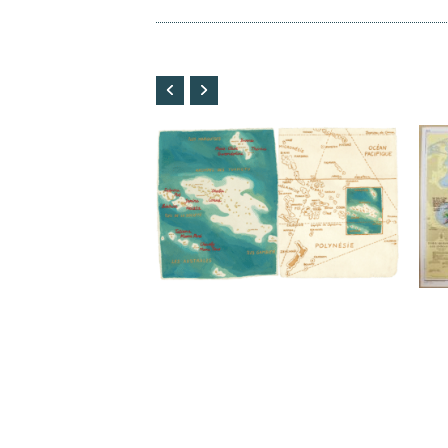
01 / La Polynésie / Titouan
0
Lamazou