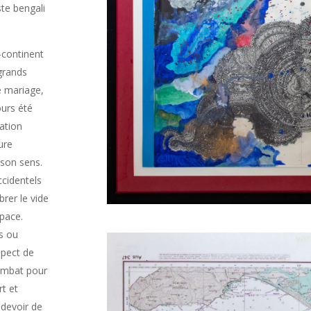
ste bengali
-continent
 grands
e mariage,
ours été
ation
ure
 son sens.
ccidentels
brer le vide
pace.
és ou
spect de
combat pour
rt et
 devoir de