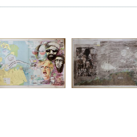
2 / Cartentête / Patrick le
03 / Sans titre / Saskia
Quement
Pintelon