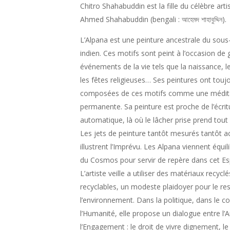
Chitro Shahabuddin est la fille du célèbre arti
Ahmed Shahabuddin (bengali :
আহেমদ শাহাবুদ্দিন
).
L’Alpana est une peinture ancestrale du sous
indien. Ces motifs sont peint à l’occasion de
événements de la vie tels que la naissance, l
les fêtes religieuses… Ses peintures ont touj
composées de ces motifs comme une médit
permanente. Sa peinture est proche de l’écrit
automatique, là où le lâcher prise prend tout
Les jets de peinture tantôt mesurés tantôt a
illustrent l’Imprévu. Les Alpana viennent équili
du Cosmos pour servir de repère dans cet Es
L’artiste veille a utiliser des matériaux recycl
recyclables, un modeste plaidoyer pour le re
l’environnement. Dans la politique, dans le 
l’Humanité, elle propose un dialogue entre l’A
l’Engagement : le droit de vivre dignement, le