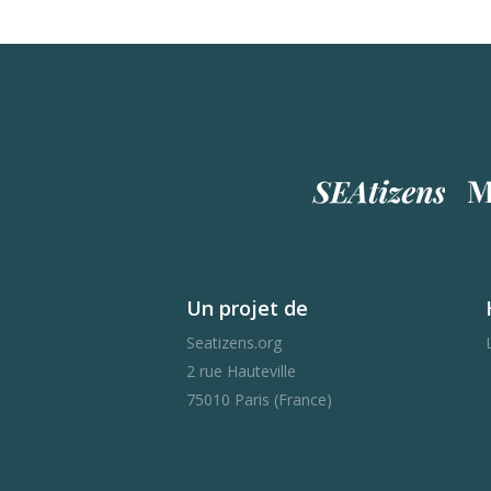
Un projet de
Seatizens.org
2 rue Hauteville
75010 Paris (France)