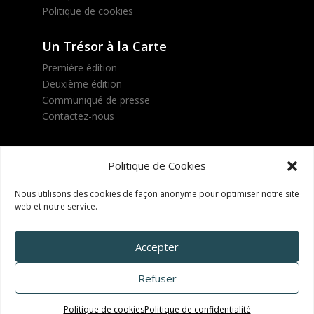
Politique de cookies
Un Trésor à la Carte
Première édition
Deuxième édition
Communiqué de presse
Contactez-nous
Suivez le projet !
Politique de Cookies
Nous utilisons des cookies de façon anonyme pour optimiser notre site
web et notre service.
INSCRIVEZ-VOUS !
Accepter
Refuser
Politique de cookies
Politique de confidentialité