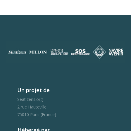
01 / La Polynésie / Titouan Lamazou
Un projet de
Seatizens.org
2 rue Hauteville
75010 Paris (France)
Hébergé par