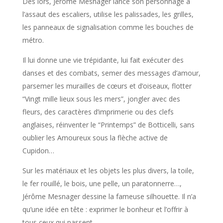
Dès lors, Jérôme Mesnager lance son personnage à
l’assaut des escaliers, utilise les palissades, les grilles,
les panneaux de signalisation comme les bouches de
métro.
Il lui donne une vie trépidante, lui fait exécuter des
danses et des combats, semer des messages d’amour,
parsemer les murailles de cœurs et d’oiseaux, flotter
“Vingt mille lieux sous les mers”, jongler avec des
fleurs, des caractères d’imprimerie ou des clefs
anglaises, réinventer le “Printemps” de Botticelli, sans
oublier les Amoureux sous la flèche active de
Cupidon…
Sur les matériaux et les objets les plus divers, la toile,
le fer rouillé, le bois, une pelle, un paratonnerre…,
Jérôme Mesnager dessine la fameuse silhouette. Il n’a
qu’une idée en tête : exprimer le bonheur et l’offrir à
tous ceux qui passent.