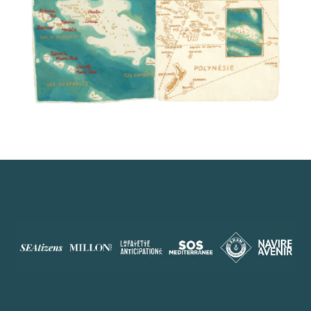
01 / La Polynésie / Titouan Lamazou